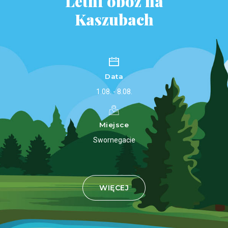
7
9
Letni obóz na
Kaszubach
0
8
0
Data
9
1.08. - 8.08.
Miejsce
0
Swornegacie
WIĘCEJ