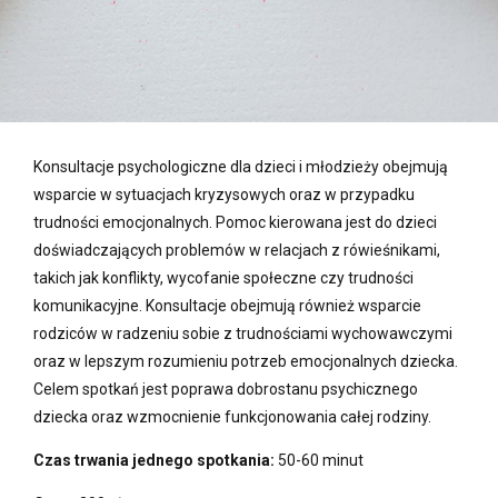
0
0
Konsultacje psychologiczne dla dzieci i młodzieży obejmują
1
1
wsparcie w sytuacjach kryzysowych oraz w przypadku
trudności emocjonalnych. Pomoc kierowana jest do dzieci
0
0
doświadczających problemów w relacjach z rówieśnikami,
takich jak konflikty, wycofanie społeczne czy trudności
2
2
komunikacyjne. Konsultacje obejmują również wsparcie
1
1
rodziców w radzeniu sobie z trudnościami wychowawczymi
oraz w lepszym rozumieniu potrzeb emocjonalnych dziecka.
3
3
Celem spotkań jest poprawa dobrostanu psychicznego
dziecka oraz wzmocnienie funkcjonowania całej rodziny.
2
2
0
0
Czas trwania jednego spotkania:
50-60 minut