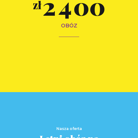
2
4
0
0
zł
5
3
5
OBÓZ
6
4
6
7
5
7
8
6
8
9
Nasza oferta